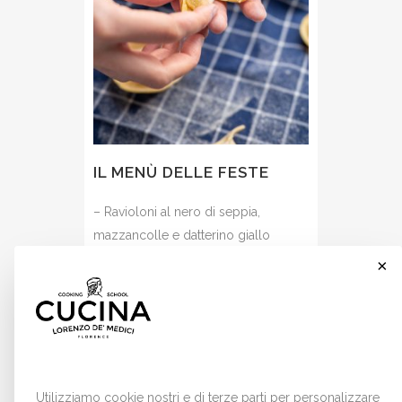
IL MENÙ DELLE FESTE
– Ravioloni al nero di seppia,
mazzancolle e datterino giallo
– Orata al forno con sformato di
×
finocchi e pomodori ripieni
– Mini zuccotto di panettone, crema
e caffè
Cookies
8 Dicembre 2026
Utilizziamo cookie nostri e di terze parti per personalizzare
10:00 -
13:00