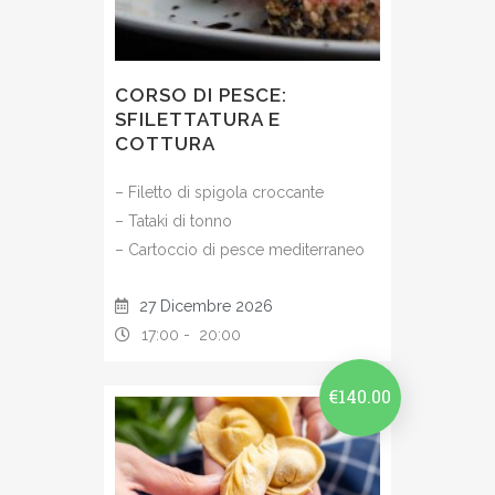
CORSO DI PESCE:
SFILETTATURA E
COTTURA
– Filetto di spigola croccante
– Tataki di tonno
– Cartoccio di pesce mediterraneo
27 Dicembre 2026
17:00 -
20:00
€
140.00