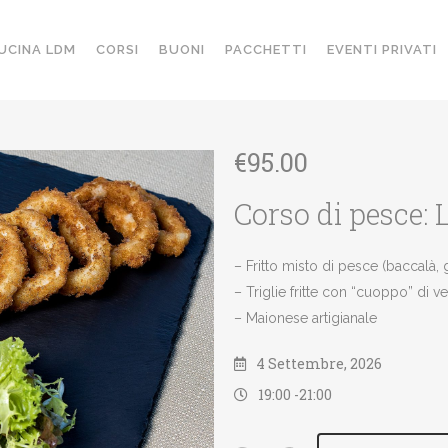
UCINA LDM
CORSI
BUONI
PACCHETTI
EVENTI PRIVATI
€
95.00
Corso di pesce: L
– Fritto misto di pesce (baccalà, g
– Triglie fritte con “cuoppo” di ve
– Maionese artigianale
4 Settembre, 2026
19:00 -
21:00