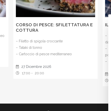
CORSO DI PESCE: SFILETTATURA E
IL
COTTURA
neo
– R
– Filetto di spigola croccante
dat
– Tataki di tonno
– O
– Cartoccio di pesce mediterraneo
pom
– M
27 Dicembre 2026
17:00 -
20:00