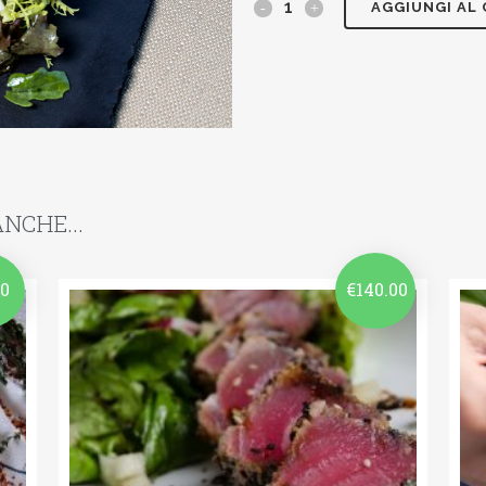
AGGIUNGI AL
NCHE...
00
€
140.00