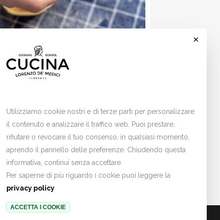
×
 MENÙ DELLE FESTE
avioloni al nero di seppia, mazzancolle e
terino giallo
Cookies
rata al forno con sformato di finocchi e
odori ripieni
Utilizziamo cookie nostri e di terze parti per personalizzare
ini zuccotto di panettone, crema e caffè
il contenuto e analizzare il traffico web. Puoi prestare,
rifiutare o revocare il tuo consenso, in qualsiasi momento,
8 Dicembre 2026
aprendo il pannello delle preferenze. Chiudendo questa
10:00 -
13:00
informativa, continui senza accettare.
Per saperne di più riguardo i cookie puoi leggere la
privacy policy
ACCETTA I COOKIE