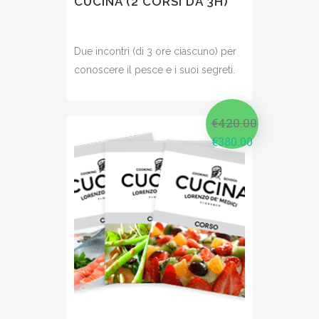
CUCINA (2 CORSI DA 3H)
Due incontri (di 3 ore ciascuno) per
conoscere il pesce e i suoi segreti.
€
420.00
€
380.00