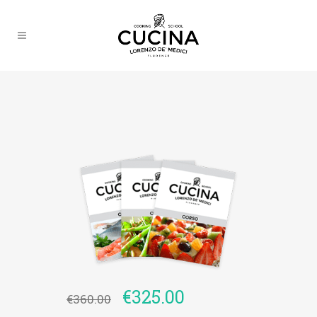
€
325.00
€
360.00