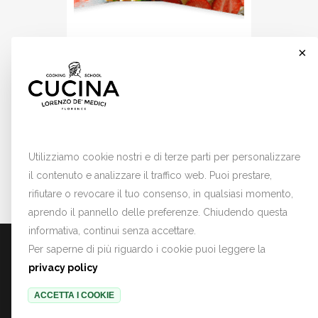
PROFUMO DI MARE IN
×
CUCINA (4 CORSI DA 3H)
Quattro incontri (di 3 ore ciascuno)
per conoscere il pesce e i suoi
Cookies
segreti.
Utilizziamo cookie nostri e di terze parti per personalizzare
il contenuto e analizzare il traffico web. Puoi prestare,
rifiutare o revocare il tuo consenso, in qualsiasi momento,
aprendo il pannello delle preferenze. Chiudendo questa
informativa, continui senza accettare.
PRIVACY POLICY
TERMINI E CONDIZIONI
COOKIE PREFERENCES
Per saperne di più riguardo i cookie puoi leggere la
privacy policy
ACCETTA I COOKIE
Copyright © 2022 Lorenzo de' Medici.