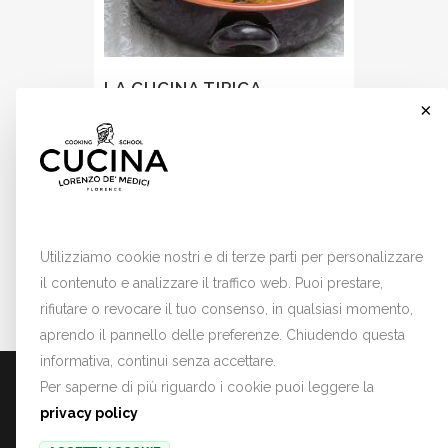
LA CUCINA TIPICA
×
FIORENTINA
– La ribollita
– La schiacciata fiorentina
Cookies
31 Ottobre 2026
Utilizziamo cookie nostri e di terze parti per personalizzare
11:30 -
13:30
il contenuto e analizzare il traffico web. Puoi prestare,
rifiutare o revocare il tuo consenso, in qualsiasi momento,
aprendo il pannello delle preferenze. Chiudendo questa
informativa, continui senza accettare.
PRIVACY POLICY
TERMINI E CONDIZIONI
COOKIE PREFERENCES
Per saperne di più riguardo i cookie puoi leggere la
privacy policy