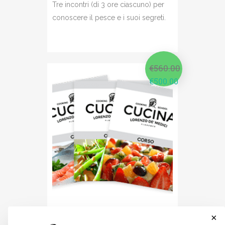
Tre incontri (di 3 ore ciascuno) per
conoscere il pesce e i suoi segreti.
€
560.00
€
500.00
PROFUMO DI MARE IN
×
CUCINA (4 CORSI DA 3H)