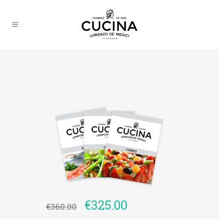
€
325.00
€
360.00