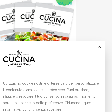
€
500.00
×
OFUMO DI MARE IN CUCINA (4
RSI DA 3H)
Cookies
Utilizziamo cookie nostri e di terze parti per personalizzare
ttro incontri (di 3 ore ciascuno) per
il contenuto e analizzare il traffico web. Puoi prestare,
oscere il pesce e i suoi segreti.
rifiutare o revocare il tuo consenso, in qualsiasi momento,
aprendo il pannello delle preferenze. Chiudendo questa
informativa, continui senza accettare.