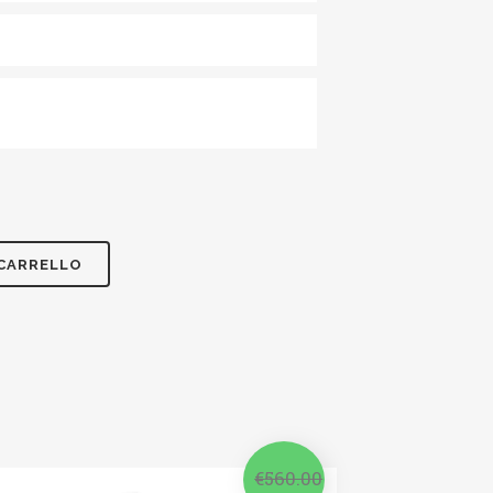
 CARRELLO
€
560.00