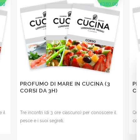
.00
€
380.00
PROFUMO DI MARE IN CUCINA (3
PR
CORSI DA 3H)
CO
 il
Tre incontri (di 3 ore ciascuno) per conoscere il
Qua
pesce e i suoi segreti.
con