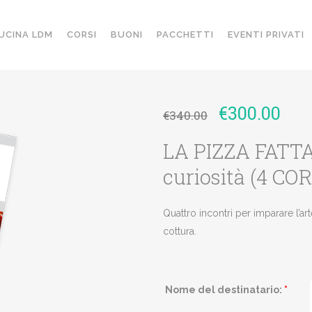
UCINA LDM
CORSI
BUONI
PACCHETTI
EVENTI PRIVATI
€
300.00
€
340.00
LA PIZZA FATTA 
curiosità (4 CO
Quattro incontri per imparare l’arte
cottura.
Nome del destinatario:
*