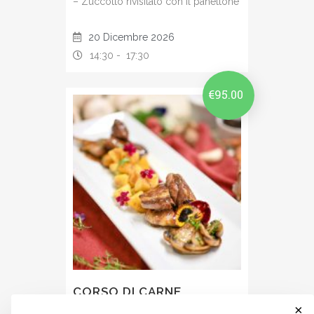
– Zuccotto rivisitato con il panettone
20 Dicembre 2026
14:30 -
17:30
€
95.00
CORSO DI CARNE
×